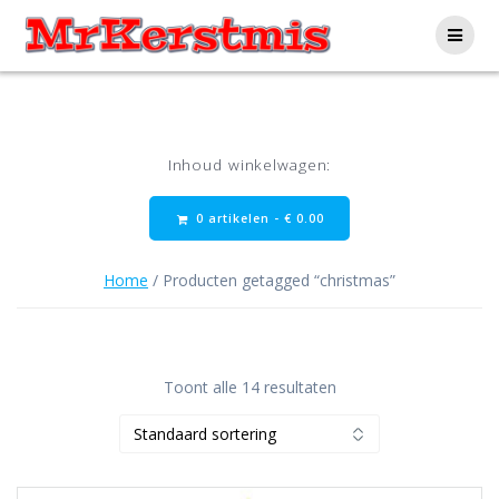
Ga
naar
de
inhoud
Inhoud winkelwagen:
0 artikelen -
€
0.00
Home
/ Producten getagged “christmas”
Toont alle 14 resultaten