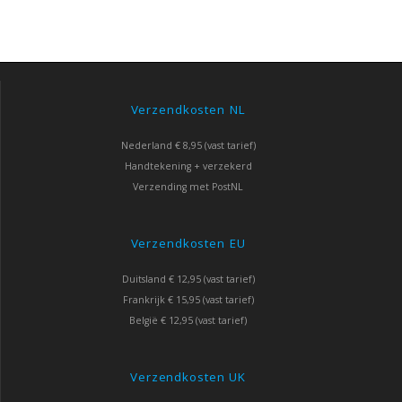
Verzendkosten NL
Nederland € 8,95 (vast tarief)
Handtekening + verzekerd
Verzending met PostNL
Verzendkosten EU
Duitsland € 12,95 (vast tarief)
Frankrijk € 15,95 (vast tarief)
België € 12,95 (vast tarief)
Verzendkosten UK