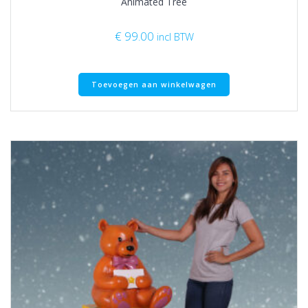
Animated Tree
€
99.00
incl BTW
Toevoegen aan winkelwagen