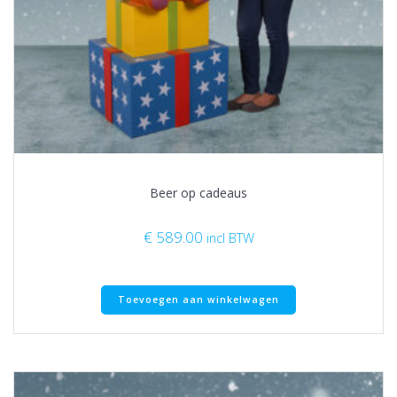
Beer op cadeaus
€
589.00
incl BTW
Toevoegen aan winkelwagen