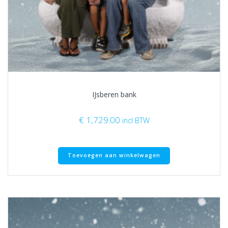
IJsberen bank
€
1,729.00
incl BTW
Toevoegen aan winkelwagen