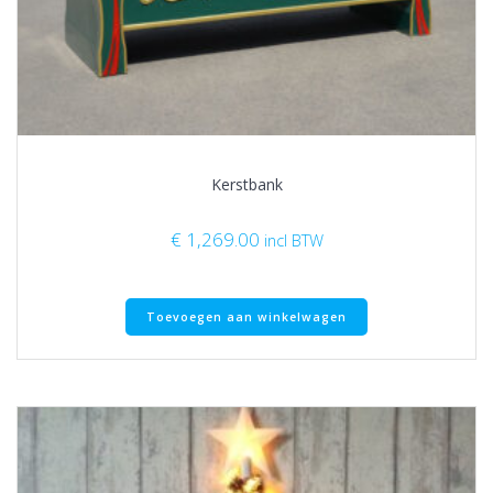
Kerstbank
€
1,269.00
incl BTW
Toevoegen aan winkelwagen