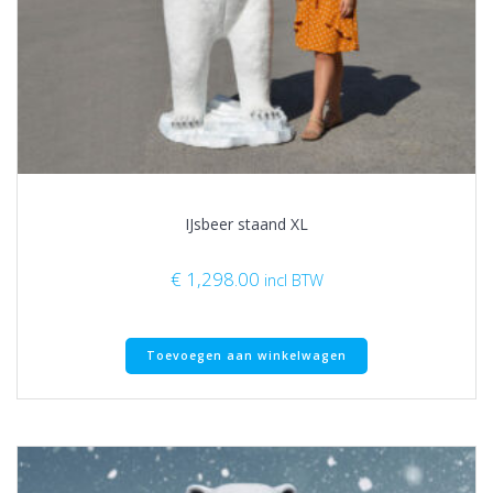
IJsbeer staand XL
€
1,298.00
incl BTW
Toevoegen aan winkelwagen