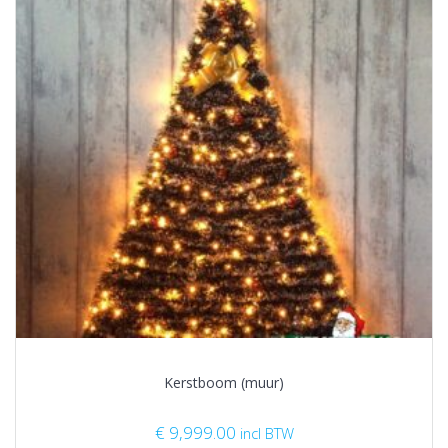
Kerstboom (muur)
€
9,999.00
incl BTW