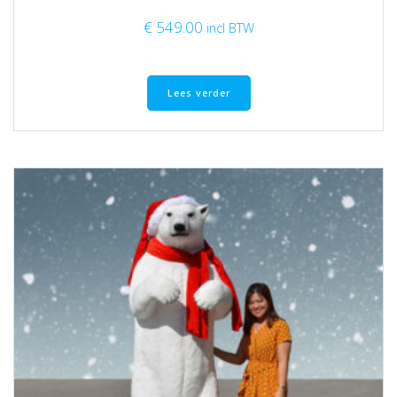
€
549.00
incl BTW
Lees verder