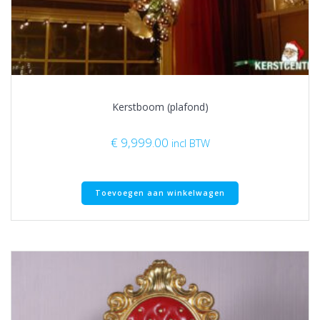
Kerstboom (plafond)
€
9,999.00
incl BTW
Toevoegen aan winkelwagen