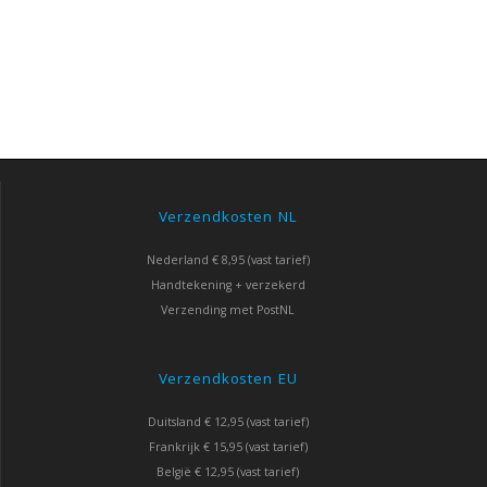
Verzendkosten NL
Nederland € 8,95 (vast tarief)
Handtekening + verzekerd
Verzending met PostNL
Verzendkosten EU
Duitsland € 12,95 (vast tarief)
Frankrijk € 15,95 (vast tarief)
België € 12,95 (vast tarief)