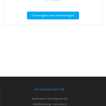
Toevoegen aan winkelwagen
Verzendkosten NL
Nederland € 8,95 (vast tarief)
Handtekening + verzekerd