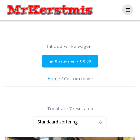
Ga
naar
de
inhoud
Inhoud winkelwagen:
0 artikelen -
€
0.00
Home
/ Custom made
Toont alle 7 resultaten