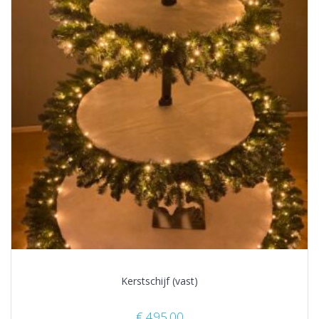
Kerstschijf (vast)
€
495.00