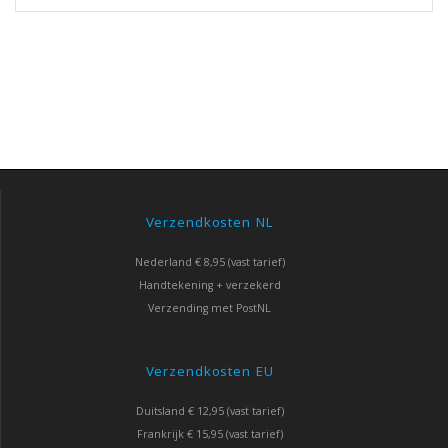
Verzendkosten NL
Nederland € 8,95 (vast tarief)
Handtekening + verzekerd
Verzending met PostNL
Verzendkosten EU
Duitsland € 12,95 (vast tarief)
Frankrijk € 15,95 (vast tarief)