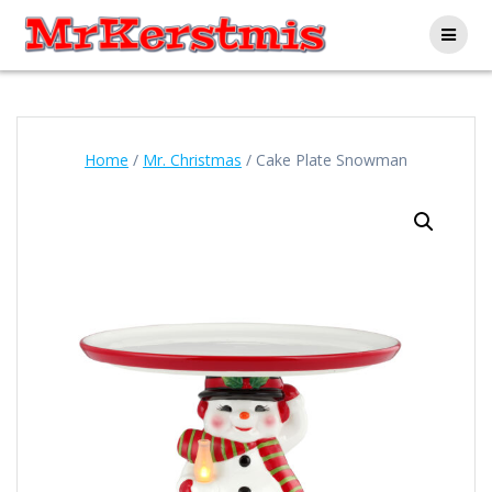
Ga
naar
de
inhoud
Home
/
Mr. Christmas
/ Cake Plate Snowman