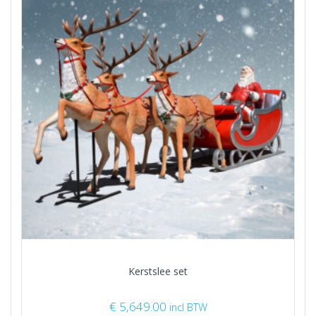
Kerstslee set
€
5,649.00
incl BTW