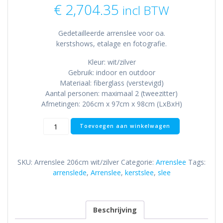
€
2,704.35
incl BTW
Gedetailleerde arrenslee voor oa.
kerstshows, etalage en fotografie.
Kleur: wit/zilver
Gebruik: indoor en outdoor
Materiaal: fiberglass (verstevigd)
Aantal personen: maximaal 2 (tweezitter)
Afmetingen: 206cm x 97cm x 98cm (LxBxH)
Arrenslee
Toevoegen aan winkelwagen
206cm
wit
aantal
SKU:
Arrenslee 206cm wit/zilver
Categorie:
Arrenslee
Tags:
arrenslede
,
Arrenslee
,
kerstslee
,
slee
Beschrijving