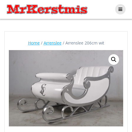
Ga
naar
de
inhoud
Home
/
Arrenslee
/ Arrenslee 206cm wit