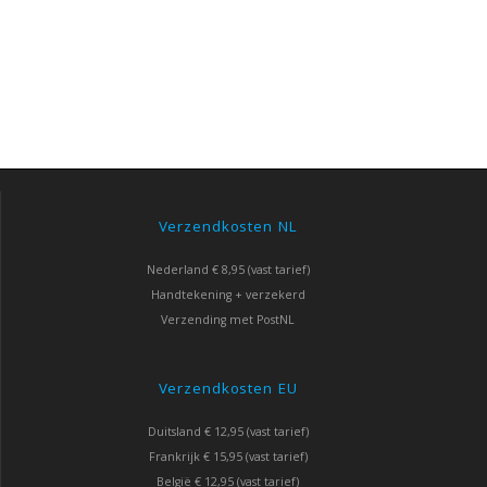
Verzendkosten NL
Nederland € 8,95 (vast tarief)
Handtekening + verzekerd
Verzending met PostNL
Verzendkosten EU
Duitsland € 12,95 (vast tarief)
Frankrijk € 15,95 (vast tarief)
België € 12,95 (vast tarief)