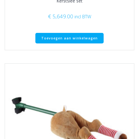
Kerstslee set
€
5,649.00
incl BTW
Toevoegen aan winkelwagen