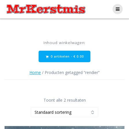
Ga
naar
de
inhoud
Inhoud winkelwagen:
0 artikelen -
€
0.00
Home
/ Producten getagged “rendier”
Toont alle 2 resultaten