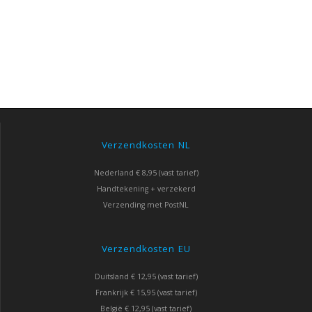
Verzendkosten NL
Nederland € 8,95 (vast tarief)
Handtekening + verzekerd
Verzending met PostNL
Verzendkosten EU
Duitsland € 12,95 (vast tarief)
Frankrijk € 15,95 (vast tarief)
België € 12,95 (vast tarief)