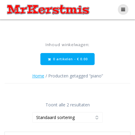
Ga
naar
de
inhoud
Inhoud winkelwagen:
0 artikelen -
€
0.00
Home
/ Producten getagged “piano”
Toont alle 2 resultaten