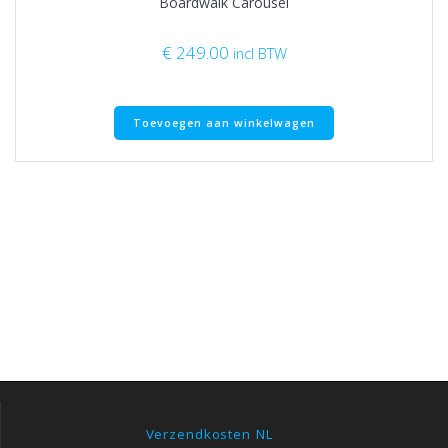
Boardwalk Carousel
€
249.00
incl BTW
Toevoegen aan winkelwagen
Verzendkosten NL