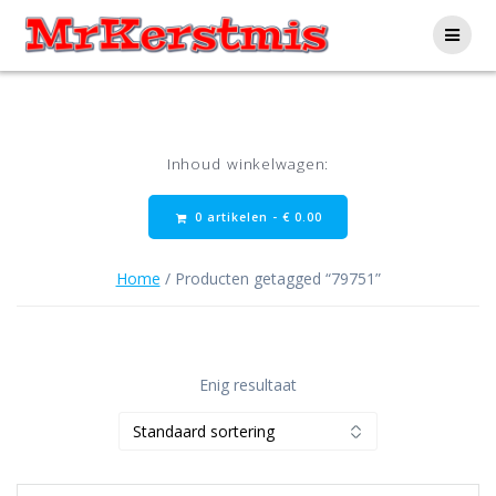
Ga
naar
de
inhoud
Inhoud winkelwagen:
0 artikelen -
€
0.00
Home
/ Producten getagged “79751”
Enig resultaat