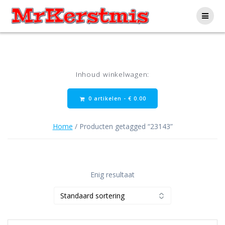
Ga
naar
de
inhoud
Inhoud winkelwagen:
0 artikelen -
€
0.00
Home
/ Producten getagged “23143”
Enig resultaat