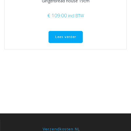
Gingerbread house 19cm
€
109.00
incl BTW
Lees verder
Verzendkosten NL